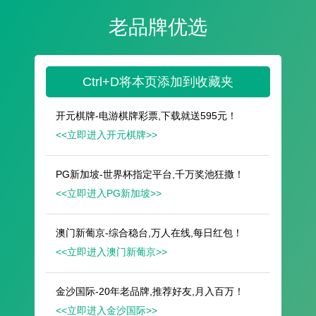
遥想公瑾当年，小乔初嫁了，雄姿英发。
羽扇纶巾，谈笑间，樯橹灰飞烟灭。
故国神游，多情应笑我，早生华发。
人生如梦，一尊还酹江月。